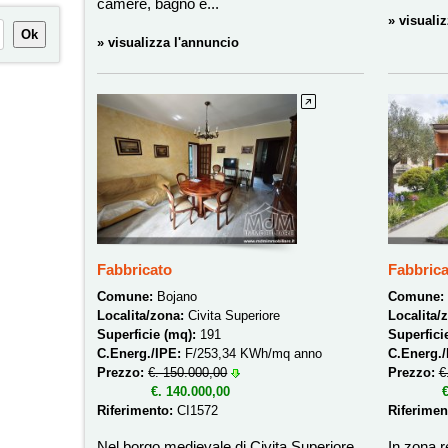
camere, bagno e...
» visuali
» visualizza l'annuncio
Fabbricato
Fabbrica
Comune:
Bojano
Comune:
Localita/zona:
Civita Superiore
Localita/
Superficie (mq):
191
Superfici
C.Energ./IPE:
F/253,34 KWh/mq anno
C.Energ.
Prezzo:
€. 150.000,00
Prezzo:
€
€. 140.000,00
€
Riferimento:
CI1572
Riferimen
Nel borgo medievale di Civita Superiore
In zona r