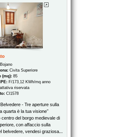
to
Bojano
zona:
Civita Superiore
e (mq):
85
/IPE:
F/173,12 KWh/mq anno
rattativa riservata
to:
CI1578
Belvedere - Tre aperture sulla
a quarta è la tua visione"
 centro del borgo medievale di
periore, con affaccio sulla
l belvedere, vendesi graziosa...