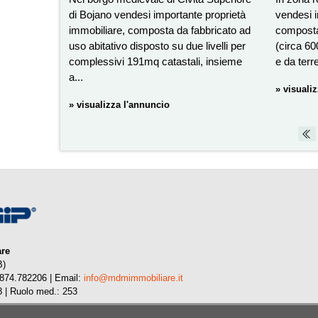
di Bojano vendesi importante proprietà
vendesi i
immobiliare, composta da fabbricato ad
composta 
uso abitativo disposto su due livelli per
(circa 6
complessivi 191mq catastali, insieme
e da terre
a...
» visuali
» visualizza l'annuncio
are
B)
0874.782206 | Email:
info@mdmimmobiliare.it
 | Ruolo med.: 253