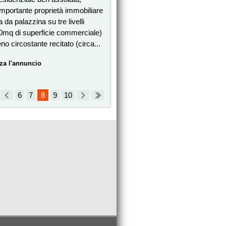
mportante proprietà immobiliare
da palazzina su tre livelli
00mq di superficie commerciale)
no circostante recitato (circa...
zza l'annuncio
6
7
8
9
10