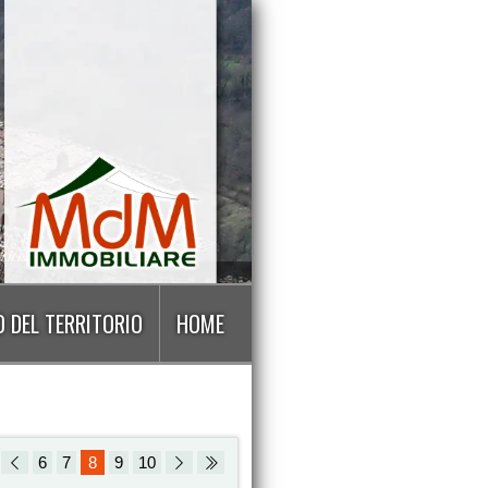
 DEL TERRITORIO
HOME
6
7
8
9
10