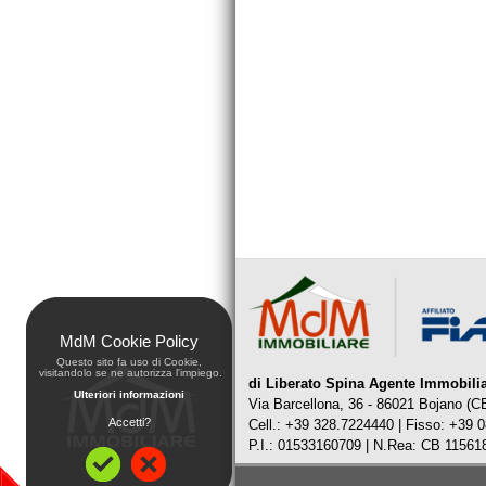
MdM Cookie Policy
Questo sito fa uso di Cookie,
 visitandolo se ne autorizza l'impiego.
di Liberato Spina Agente Immobili
Ulteriori informazioni
Via Barcellona, 36 - 86021 Bojano (C
Accetti?
Cell.: +39 328.7224440 | Fisso: +39 
P.I.: 01533160709 | N.Rea: CB 115618