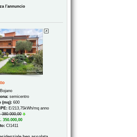
zza l'annuncio
to
Bojano
zona:
semicentro
e (mq):
600
/IPE:
E/213,75kWh/mq anno
. 380.000,00
. 350.000,00
to:
CI1411
esidenziale ben assolata,