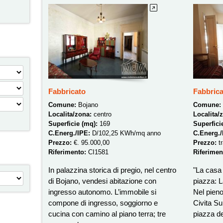
Fabbricato
Fabbrica
Comune:
Bojano
Comune:
Localita/zona:
centro
Localita/
Superficie (mq):
169
Superfici
C.Energ./IPE:
D/102,25 KWh/mq anno
C.Energ.
Prezzo:
€. 95.000,00
Prezzo:
t
Riferimento:
CI1581
Riferimen
In palazzina storica di pregio, nel centro
"La casa 
di Bojano, vendesi abitazione con
piazza: L
ingresso autonomo. L’immobile si
Nel pieno
compone di ingresso, soggiorno e
Civita Su
cucina con camino al piano terra; tre
piazza de